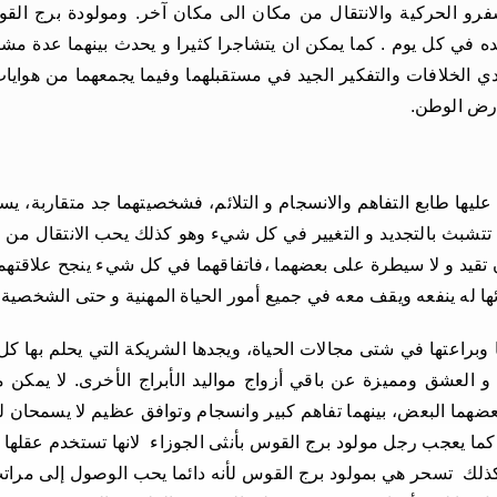
سفرو الحركية والانتقال من مكان الى مكان آخر. ومولودة برج الق
تعيده في كل يوم . كما يمكن ان يتشاجرا كثيرا و يحدث بينهما عدة مش
ادي الخلافات والتفكير الجيد في مستقبلهما وفيما يجمعهما من هواي
رض الوطن.
ليها طابع التفاهم والانسجام و التلائم، فشخصيتهما جد متقاربة، ي
ء تتشبث بالتجديد و التغيير في كل شيء وهو كذلك يحب الانتقال من
دون تقيد و لا سيطرة على بعضهما ،فاتفاقهما في كل شيء ينجح علاقتهم
ها له ينفعه ويقف معه في جميع أمور الحياة المهنية و حتى الشخصية.
 وبراعتها في شتى مجالات الحياة، ويجدها الشريكة التي يحلم بها ك
 و العشق ومميزة عن باقي أزواج مواليد الأبراج الأخرى. لا يمكن
بعضهما البعض، بينهما تفاهم كبير وانسجام وتوافق عظيم لا يسمحان ل
ر. كما يعجب رجل مولود برج القوس بأنثى الجوزاء لانها تستخدم عقل
كذلك تسحر هي بمولود برج القوس لأنه دائما يحب الوصول إلى مراتب