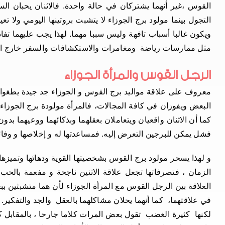
القوس ،غير أنهما يشتركان في حالة واحدة. فالاثنان يحبان ال
التجول بينما مولود برج الجوزاء لا يتشبت بروتينها اليومي ولا 
ويكون غالبا أسباب تافهة وليس سببا مهما. لهذا يجب عليهما تف
مثل ممارسات رياضة ومغامرات والاستكشافات والسفر خارج ا
الرجل القوس والمرأة الجوزاء
معروف على علاقة مواليد برج القوس و الجوزاء جد جيدة يطغوا ع
البعض ويفوزان في كافة المجالات، فالمرأة مولودة برج الجوزا
كما أن الاثنان واقعيان ويتعاملان بعقلهما وبذكائهما ووعيهما ب
فشل يمكن للبرجين التعرض إليه. فمساعدتها له و إخلاصها و وفائ
و لهذا يسحر مولود برج القوس بشخصيتها القوية ودهائها وتميزها
الزمان ، فتصرفاتها تجعل علاقة الاثنين ناجحة و مفعمة بالحب
العلاقة بين الرجل القوس مع المرأة الجوزاء لأن هما متشبثين ب
في علاقتهما، كما أنهما يحلان مشاكلهما بالعقل والجد والتفكي
لكنها كثيرة الغضب تقول بعض المرات كلاما جارحا ، بالمقابل 