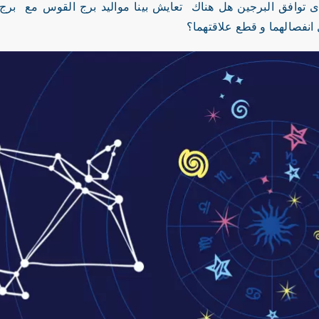
ى توافق البرجين هل هناك تعايش بينا مواليد برج القوس مع برج 
انفصالهما و قطع علاقتهما؟