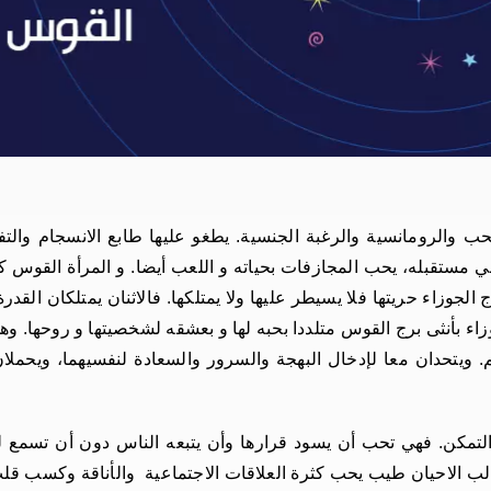
حب والرومانسية والرغبة الجنسية. يطغو عليها طابع الانسجام والت
ي مستقبله، يحب المجازفات بحياته و اللعب أيضا. و المرأة القوس
الجوزاء حريتها فلا يسيطر عليها ولا يمتلكها. فالاثنان يمتلكان القد
زاء بأنثى برج القوس متلددا بحبه لها و بعشقه لشخصيتها و روحها. و
م. ويتحدان معا لإدخال البهجة والسرور والسعادة لنفسيهما، ويحمل
التمكن. فهي تحب أن يسود قرارها وأن يتبعه الناس دون أن تسمع ل
غالب الاحيان طيب يحب كثرة العلاقات الاجتماعية والأناقة وكسب قل