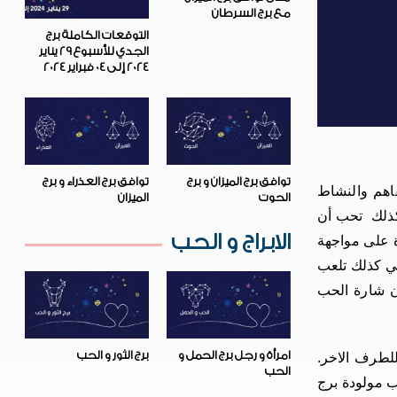
مع برج السرطان
التوقعات الكاملة برج
الجدي للأسبوع 29 يناير
2024 إلى 04 فبراير 2024
توافق برج الميزان و برج
توافق برج العذراء و برج
فاهم والنشاط
الحوت
الميزان
 كذلك تحب أن
الابراج و الحب
رة على مواجهة
هي كذلك تلعب
ان شارة الحب
امرأة و رجل برج الحمل و
برج الثور و الحب
لطرف الاخر.
الحب
ب مولودة برج